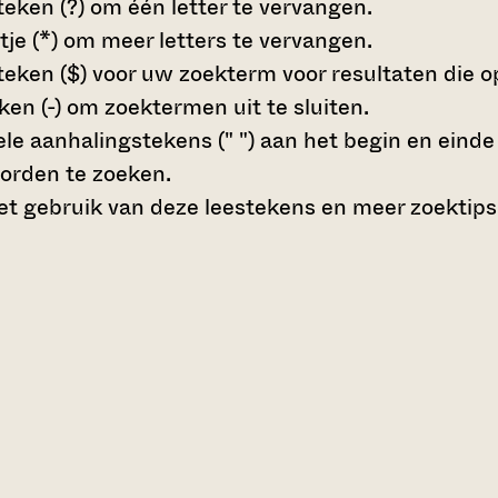
teken (?)
om één letter te vervangen.
tje (*)
om meer letters te vervangen.
teken ($)
voor uw zoekterm voor resultaten die op 
en (-)
om zoektermen uit te sluiten.
le aanhalingstekens (" ")
aan het begin en eind
orden te zoeken.
t gebruik van deze leestekens en meer zoektips