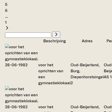
5
6
...
1
Beschrijving
Adres
Pe
voor het
Oud-Beijerland,
Oud
oprichten van
Burg.
Beij
een
Diepenhorstsingel
A5 
gymnastieklokaal
2
voor het
Oud-Beijerland,
Oud