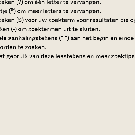
teken (?)
om één letter te vervangen.
tje (*)
om meer letters te vervangen.
teken ($)
voor uw zoekterm voor resultaten die op 
en (-)
om zoektermen uit te sluiten.
le aanhalingstekens (" ")
aan het begin en eind
orden te zoeken.
t gebruik van deze leestekens en meer zoektips