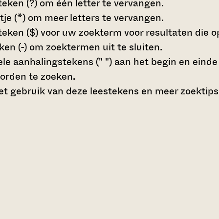
teken (?)
om één letter te vervangen.
tje (*)
om meer letters te vervangen.
teken ($)
voor uw zoekterm voor resultaten die op 
en (-)
om zoektermen uit te sluiten.
le aanhalingstekens (" ")
aan het begin en eind
orden te zoeken.
t gebruik van deze leestekens en meer zoektips