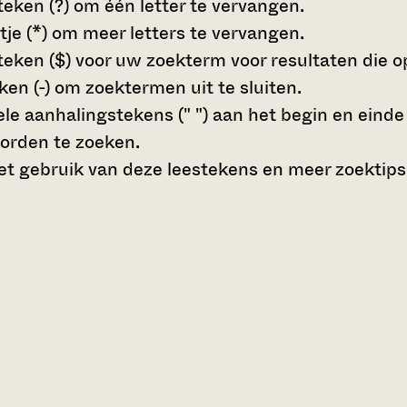
teken (?)
om één letter te vervangen.
tje (*)
om meer letters te vervangen.
teken ($)
voor uw zoekterm voor resultaten die op 
en (-)
om zoektermen uit te sluiten.
le aanhalingstekens (" ")
aan het begin en eind
orden te zoeken.
t gebruik van deze leestekens en meer zoektips