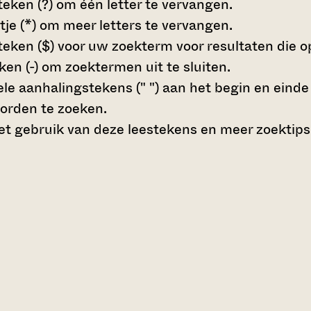
teken (?)
om één letter te vervangen.
tje (*)
om meer letters te vervangen.
teken ($)
voor uw zoekterm voor resultaten die op 
en (-)
om zoektermen uit te sluiten.
le aanhalingstekens (" ")
aan het begin en eind
orden te zoeken.
t gebruik van deze leestekens en meer zoektips