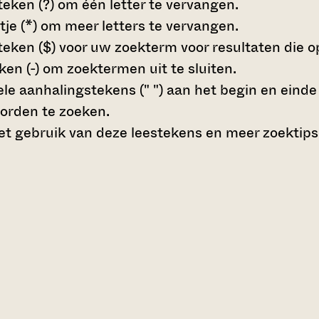
teken (?)
om één letter te vervangen.
tje (*)
om meer letters te vervangen.
teken ($)
voor uw zoekterm voor resultaten die op 
en (-)
om zoektermen uit te sluiten.
le aanhalingstekens (" ")
aan het begin en eind
orden te zoeken.
t gebruik van deze leestekens en meer zoektips