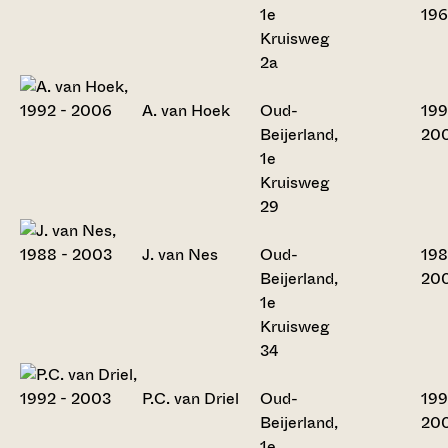
1e
196
Kruisweg
2a
A. van Hoek
Oud-
199
Beijerland,
20
1e
Kruisweg
29
J. van Nes
Oud-
198
Beijerland,
20
1e
Kruisweg
34
P.C. van Driel
Oud-
199
Beijerland,
20
1e