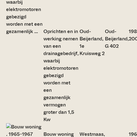
Oprichten en in
Oud-
Oud-
198
werking nemen
Beijerland,
Beijerland,
20
van een
1e
G 402
drainagebedrijf,
Kruisweg 2
waarbij
elektromotoren
gebezigd
worden met
een
gezamenlijk
vermogen
groter dan 1,5
Kw
Bouw woning
Westmaas,
196