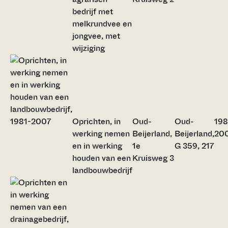
bedrijf met
melkrundvee en
jongvee, met
wijziging
Oprichten, in
Oud-
Oud-
198
werking nemen
Beijerland,
Beijerland,
20
en in werking
1e
G 359, 217
houden van een
Kruisweg 3
landbouwbedrijf