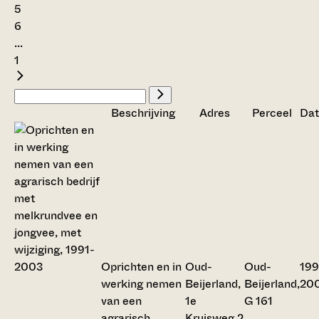
5
6
...
1
Beschrijving
Adres
Perceel
Dat
Oprichten en in
Oud-
Oud-
199
werking nemen
Beijerland,
Beijerland,
20
van een
1e
G 161
agrarisch
Kruisweg 2