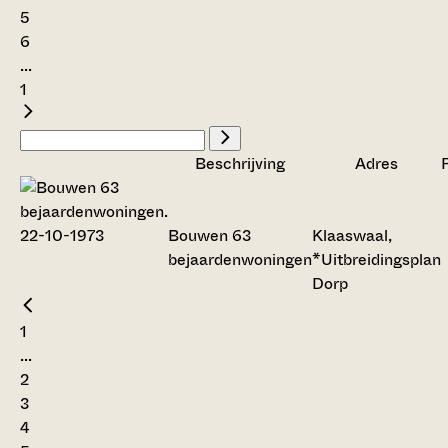
5
6
...
1
Beschrijving
Adres
Bouwen 63
Klaaswaal,
bejaardenwoningen
*Uitbreidingsplan
Dorp
1
...
2
3
4