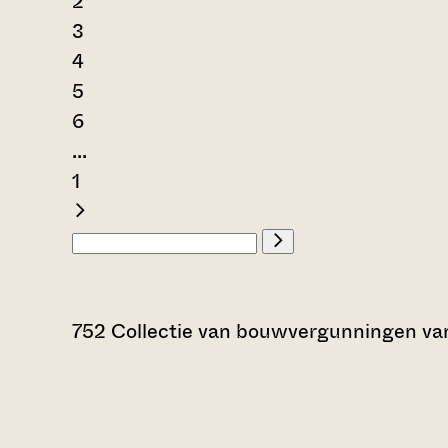
2
3
4
5
6
...
1
752 Collectie van bouwvergunningen v