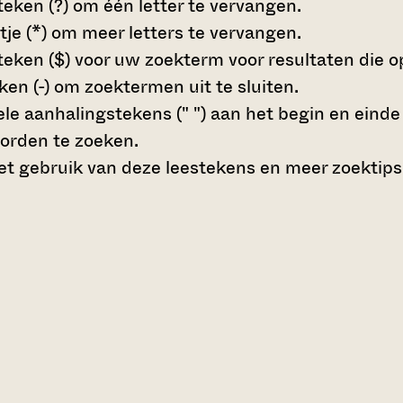
teken (?)
om één letter te vervangen.
tje (*)
om meer letters te vervangen.
teken ($)
voor uw zoekterm voor resultaten die op 
en (-)
om zoektermen uit te sluiten.
le aanhalingstekens (" ")
aan het begin en eind
orden te zoeken.
t gebruik van deze leestekens en meer zoektips