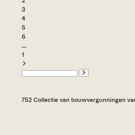
2
3
4
5
6
...
1
752 Collectie van bouwvergunningen v