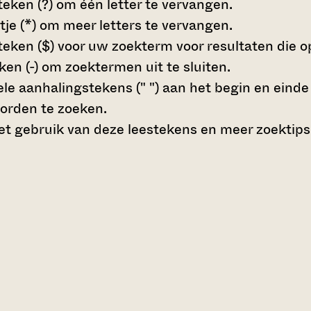
teken (?)
om één letter te vervangen.
tje (*)
om meer letters te vervangen.
teken ($)
voor uw zoekterm voor resultaten die op 
en (-)
om zoektermen uit te sluiten.
le aanhalingstekens (" ")
aan het begin en eind
orden te zoeken.
t gebruik van deze leestekens en meer zoektips