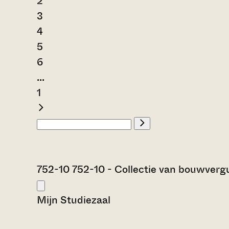
2
3
4
5
6
...
1
752-10 752-10 - Collectie van bouwver
Mijn Studiezaal