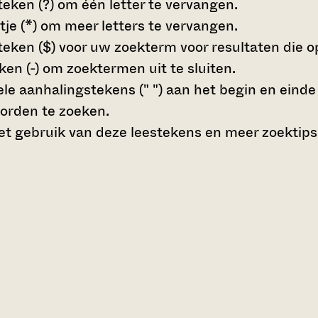
teken (?)
om één letter te vervangen.
tje (*)
om meer letters te vervangen.
teken ($)
voor uw zoekterm voor resultaten die op 
en (-)
om zoektermen uit te sluiten.
le aanhalingstekens (" ")
aan het begin en eind
orden te zoeken.
t gebruik van deze leestekens en meer zoektips