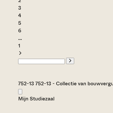
2
3
4
5
6
...
1
752-13 752-13 - Collectie van bouwver
Mijn Studiezaal