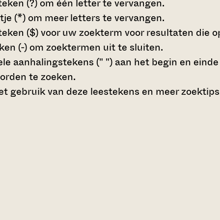
teken (?)
om één letter te vervangen.
tje (*)
om meer letters te vervangen.
teken ($)
voor uw zoekterm voor resultaten die op 
en (-)
om zoektermen uit te sluiten.
le aanhalingstekens (" ")
aan het begin en eind
orden te zoeken.
t gebruik van deze leestekens en meer zoektips