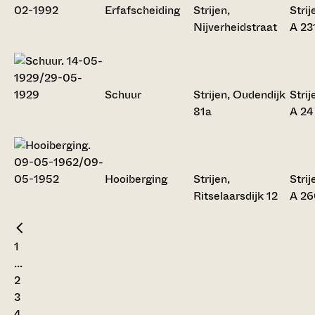
Erfafscheiding
Strijen,
Strij
Nijverheidstraat
A 23
Schuur
Strijen, Oudendijk
Strij
81a
A 24
Hooiberging
Strijen,
Strij
Ritselaarsdijk 12
A 26
1
...
2
3
4