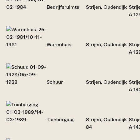
Bedrijfsruimte
Strijen, Oudendijk
Strij
A 12
Warenhuis
Strijen, Oudendijk
Strij
A 12
Schuur
Strijen, Oudendijk
Strij
A 14
Tuinberging
Strijen, Oudendijk
Strij
84
A 14