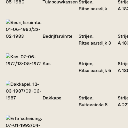
Tuinbouwkassen
Strijen,
Strij
Ritselaarsdijk
A 18
Bedrijfsruimte
Strijen,
Strij
Ritselaarsdijk 3
A 18
Kas
Strijen,
Strij
Ritselaarsdijk 6
A 18
Dakkapel
Strijen,
Strij
Buiteneinde 5
A 22