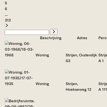
5
6
...
313
Beschrijving
Adres
Perc
Woning
Strijen, Oudendijk
Strij
63
A 1
Woning
Strijen,
Strij
Hoekseweg 12
A 111