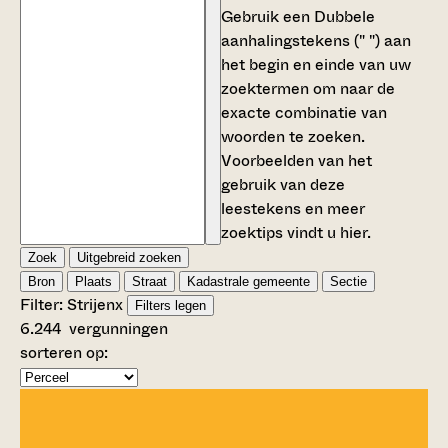
Gebruik een
Dubbele
aanhalingstekens (" ")
aan
het begin en einde van uw
zoektermen om naar de
exacte combinatie van
woorden te zoeken.
Voorbeelden van het
gebruik van deze
leestekens en meer
zoektips vindt u
hier
.
Zoek
Uitgebreid zoeken
Bron
Plaats
Straat
Kadastrale gemeente
Sectie
Filter:
Strijen
x
Filters legen
6.244
vergunningen
sorteren op: