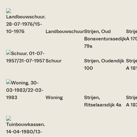
Landbouwschuur
Strijen, Oud
Strij
Bonaventurasedijk
A 17
79a
Schuur
Strijen, Oudendijk
Strij
100
A 18
Woning
Strijen,
Strij
Ritselaarsdijk 4a
A 18