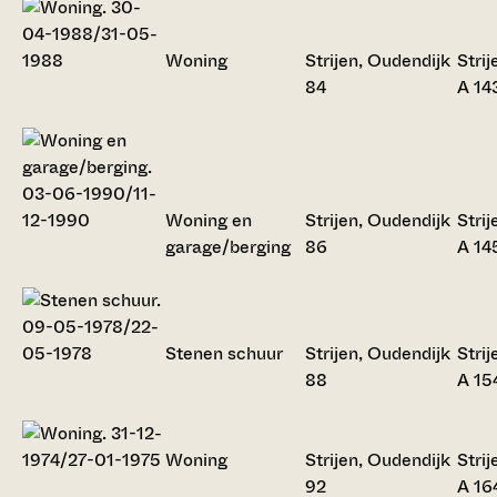
Woning
Strijen, Oudendijk
Strij
84
A 14
Woning en
Strijen, Oudendijk
Strij
garage/berging
86
A 14
Stenen schuur
Strijen, Oudendijk
Strij
88
A 15
Woning
Strijen, Oudendijk
Strij
92
A 16