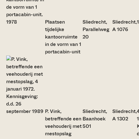
Plaatsen
Sliedrecht,
Sliedrecht,
tijdelijke
Parallelweg
A 1076
kantoorruimte
20
in de vorm van 1
portacabin-unit
P. Vink,
Sliedrecht,
Sliedrecht,
4
betreffende een
Baanhoek
A 1302
veehouderij met
501
mestopslag
d