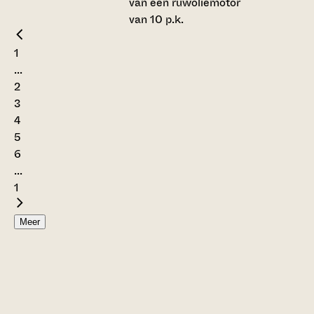
van een ruwoliemotor
van 10 p.k.
1
...
2
3
4
5
6
...
1
Meer