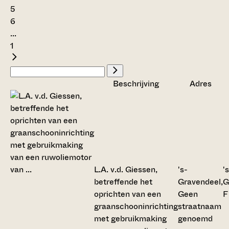
5
6
...
1
Beschrijving
Adres
L.A. v.d. Giessen,
's-
'
betreffende het
Gravendeel,
G
oprichten van een
Geen
F
graanschooninrichting
straatnaam
met gebruikmaking
genoemd