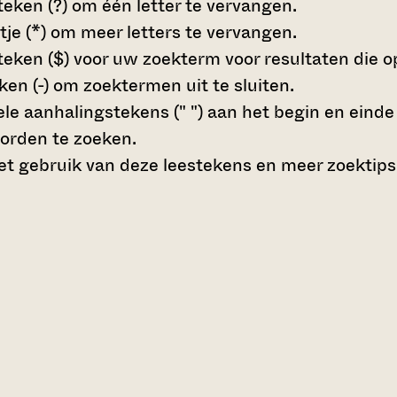
teken (?)
om één letter te vervangen.
tje (*)
om meer letters te vervangen.
teken ($)
voor uw zoekterm voor resultaten die op 
en (-)
om zoektermen uit te sluiten.
le aanhalingstekens (" ")
aan het begin en eind
orden te zoeken.
t gebruik van deze leestekens en meer zoektips