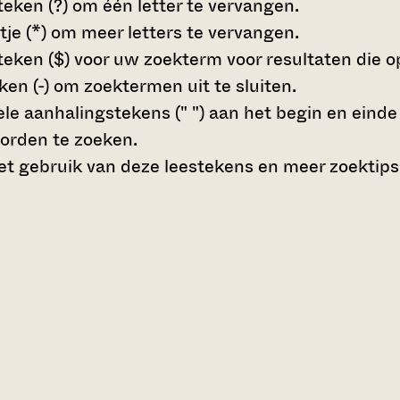
teken (?)
om één letter te vervangen.
tje (*)
om meer letters te vervangen.
teken ($)
voor uw zoekterm voor resultaten die op 
en (-)
om zoektermen uit te sluiten.
le aanhalingstekens (" ")
aan het begin en eind
orden te zoeken.
t gebruik van deze leestekens en meer zoektips