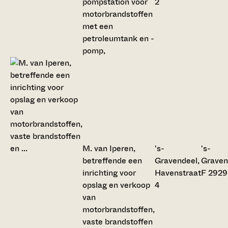
pompstation voor
2
motorbrandstoffen
met een
petroleumtank en -
pomp,
M. van Iperen,
's-
's-
betreffende een
Gravendeel,
Graven
inrichting voor
Havenstraat
F 2929
opslag en verkoop
4
van
motorbrandstoffen,
vaste brandstoffen