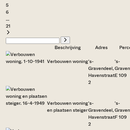
5
6
...
21
Beschrijving
Adres
Perc
Verbouwen woning
's-
's-
Gravendeel,
Graven
Havenstraat
E 109
2
Verbouwen woning
's-
's-
en plaatsen steiger
Gravendeel,
Graven
Havenstraat
F 109
2