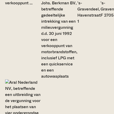
Johs. Berkman BV,
's-
's-
betreffende
Gravendeel,
Graven
gedeeltelijke
Havenstraat
F 2705
intrekking van een
1
milieuvergunning
d.d. 30 juni 1992
voor een
verkooppunt van
motorbrandstoffen,
inclusief LPG met
een quickservice
en een
autowasplaats