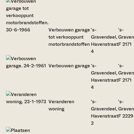
Verbouwen garage
's-
's-
tot verkooppunt
Gravendeel,
Graven
motorbrandstoffen
Havenstraat
F 2171
4
Verbouwen garage
's-
's-
Gravendeel,
Graven
Havenstraat
F 2171
4
Veranderen
's-
's-
woning
Gravendeel,
Graven
Havenstraat
F 2229
2