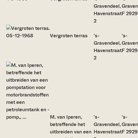
Gravendeel,
Graven
Havenstraat
F 2929
2
Vergroten terras
's-
's-
Gravendeel,
Graven
Havenstraat
F 2929
2
M. van Iperen,
's-
's-
betreffende het
Gravendeel,
Graven
uitbreiden van een
Havenstraat
F 2929