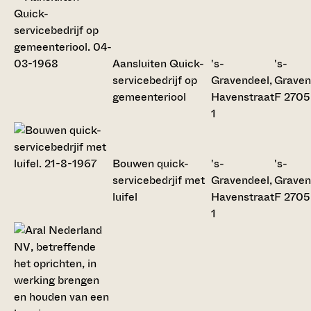
Aansluiten Quick-
's-
's-
servicebedrijf op
Gravendeel,
Graven
gemeenteriool
Havenstraat
F 2705
1
Bouwen quick-
's-
's-
servicebedrjif met
Gravendeel,
Graven
luifel
Havenstraat
F 2705
1