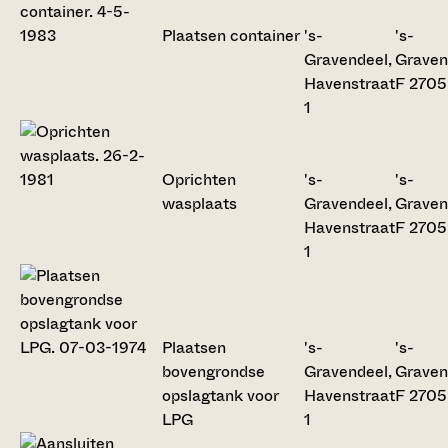
Plaatsen container
's-
's-
Gravendeel,
Graven
Havenstraat
F 2705
1
Oprichten
's-
's-
wasplaats
Gravendeel,
Graven
Havenstraat
F 2705
1
Plaatsen
's-
's-
bovengrondse
Gravendeel,
Graven
opslagtank voor
Havenstraat
F 2705
LPG
1