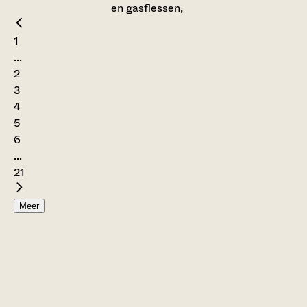
en gasflessen,
1
...
2
3
4
5
6
...
21
Meer