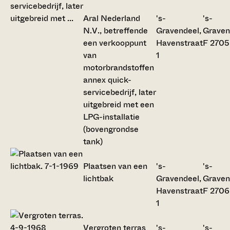
Aral Nederland
's-
's-
N.V., betreffende
Gravendeel,
Graven
een verkooppunt
Havenstraat
F 2705
van
1
motorbrandstoffen
annex quick-
servicebedrijf, later
uitgebreid met een
LPG-installatie
(bovengrondse
tank)
Plaatsen van een
's-
's-
lichtbak
Gravendeel,
Graven
Havenstraat
F 2706
1
Vergroten terras
's-
's-