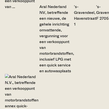
Aral Nederland
's-
's-
NV, betreffende
Gravendeel,
Graven
een nieuwe, de
Havenstraat
F 2705
gehele inrichting
1
omvattende,
vergunning voor
een verkooppunt
van
motorbrandstoffen,
inclusief LPG met
een quick service
en autowasplaats