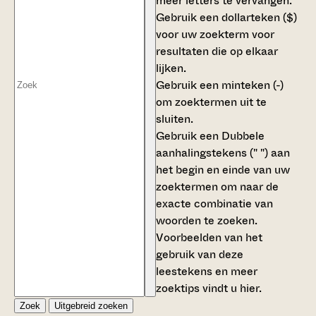
meer letters te vervangen.
Gebruik een
dollarteken ($)
voor uw zoekterm voor
resultaten die op elkaar
lijken.
Gebruik een
minteken (-)
om zoektermen uit te
sluiten.
Gebruik een
Dubbele
aanhalingstekens (" ")
aan
het begin en einde van uw
zoektermen om naar de
exacte combinatie van
woorden te zoeken.
Voorbeelden van het
gebruik van deze
leestekens en meer
zoektips vindt u
hier
.
Zoek
Uitgebreid zoeken