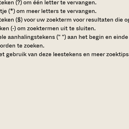
teken (?)
om één letter te vervangen.
tje (*)
om meer letters te vervangen.
teken ($)
voor uw zoekterm voor resultaten die op 
en (-)
om zoektermen uit te sluiten.
le aanhalingstekens (" ")
aan het begin en eind
orden te zoeken.
t gebruik van deze leestekens en meer zoektips