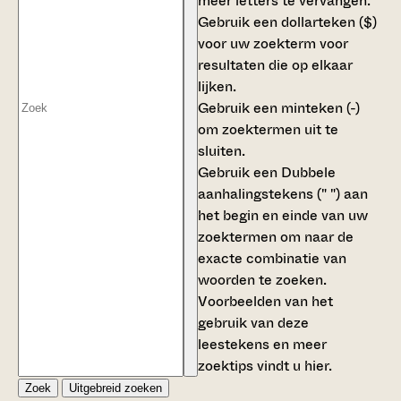
meer letters te vervangen.
Gebruik een
dollarteken ($)
voor uw zoekterm voor
resultaten die op elkaar
lijken.
Gebruik een
minteken (-)
om zoektermen uit te
sluiten.
Gebruik een
Dubbele
aanhalingstekens (" ")
aan
het begin en einde van uw
zoektermen om naar de
exacte combinatie van
woorden te zoeken.
Voorbeelden van het
gebruik van deze
leestekens en meer
zoektips vindt u
hier
.
Zoek
Uitgebreid zoeken