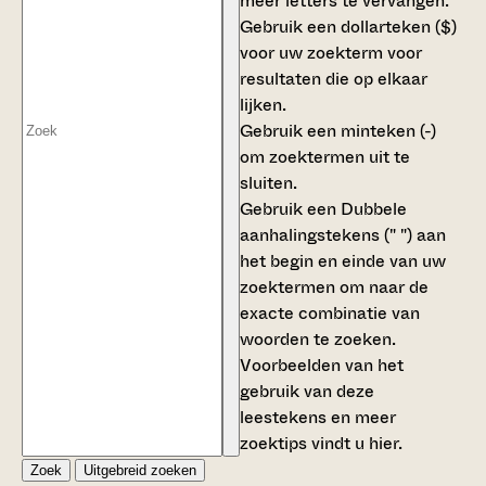
meer letters te vervangen.
Gebruik een
dollarteken ($)
voor uw zoekterm voor
resultaten die op elkaar
lijken.
Gebruik een
minteken (-)
om zoektermen uit te
sluiten.
Gebruik een
Dubbele
aanhalingstekens (" ")
aan
het begin en einde van uw
zoektermen om naar de
exacte combinatie van
woorden te zoeken.
Voorbeelden van het
gebruik van deze
leestekens en meer
zoektips vindt u
hier
.
Zoek
Uitgebreid zoeken