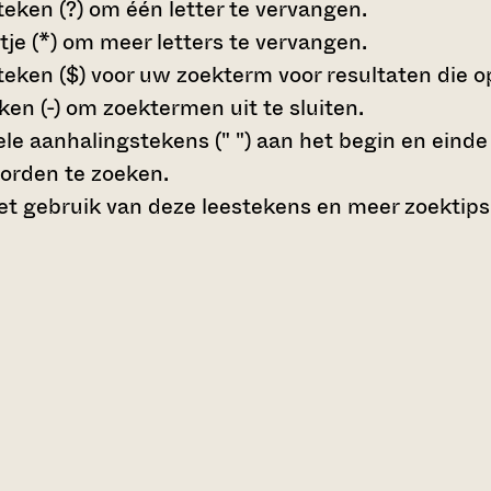
teken (?)
om één letter te vervangen.
tje (*)
om meer letters te vervangen.
teken ($)
voor uw zoekterm voor resultaten die op 
en (-)
om zoektermen uit te sluiten.
le aanhalingstekens (" ")
aan het begin en eind
orden te zoeken.
t gebruik van deze leestekens en meer zoektips