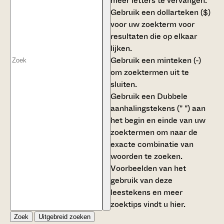
meer letters te vervangen.
Gebruik een
dollarteken ($)
voor uw zoekterm voor
resultaten die op elkaar
lijken.
Gebruik een
minteken (-)
om zoektermen uit te
sluiten.
Gebruik een
Dubbele
aanhalingstekens (" ")
aan
het begin en einde van uw
zoektermen om naar de
exacte combinatie van
woorden te zoeken.
Voorbeelden van het
gebruik van deze
leestekens en meer
zoektips vindt u
hier
.
Zoek
Uitgebreid zoeken