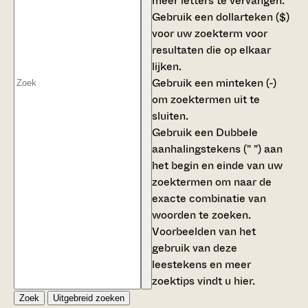
meer letters te vervangen.
Gebruik een
dollarteken ($)
voor uw zoekterm voor
resultaten die op elkaar
lijken.
Gebruik een
minteken (-)
om zoektermen uit te
sluiten.
Gebruik een
Dubbele
aanhalingstekens (" ")
aan
het begin en einde van uw
zoektermen om naar de
exacte combinatie van
woorden te zoeken.
Voorbeelden van het
gebruik van deze
leestekens en meer
zoektips vindt u
hier
.
Zoek
Uitgebreid zoeken