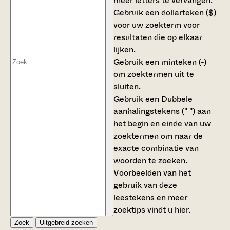
meer letters te vervangen.
Gebruik een
dollarteken ($)
voor uw zoekterm voor
resultaten die op elkaar
lijken.
Gebruik een
minteken (-)
om zoektermen uit te
sluiten.
Gebruik een
Dubbele
aanhalingstekens (" ")
aan
het begin en einde van uw
zoektermen om naar de
exacte combinatie van
woorden te zoeken.
Voorbeelden van het
gebruik van deze
leestekens en meer
zoektips vindt u
hier
.
Zoek
Uitgebreid zoeken