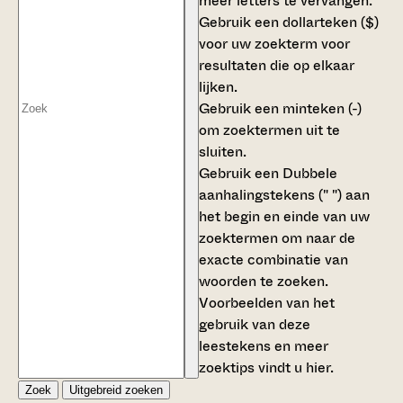
meer letters te vervangen.
Gebruik een
dollarteken ($)
voor uw zoekterm voor
resultaten die op elkaar
lijken.
Gebruik een
minteken (-)
om zoektermen uit te
sluiten.
Gebruik een
Dubbele
aanhalingstekens (" ")
aan
het begin en einde van uw
zoektermen om naar de
exacte combinatie van
woorden te zoeken.
Voorbeelden van het
gebruik van deze
leestekens en meer
zoektips vindt u
hier
.
Zoek
Uitgebreid zoeken