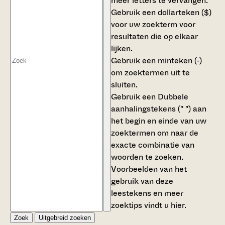
meer letters te vervangen.
Gebruik een
dollarteken ($)
voor uw zoekterm voor
resultaten die op elkaar
lijken.
Gebruik een
minteken (-)
om zoektermen uit te
sluiten.
Gebruik een
Dubbele
aanhalingstekens (" ")
aan
het begin en einde van uw
zoektermen om naar de
exacte combinatie van
woorden te zoeken.
Voorbeelden van het
gebruik van deze
leestekens en meer
zoektips vindt u
hier
.
Zoek
Uitgebreid zoeken