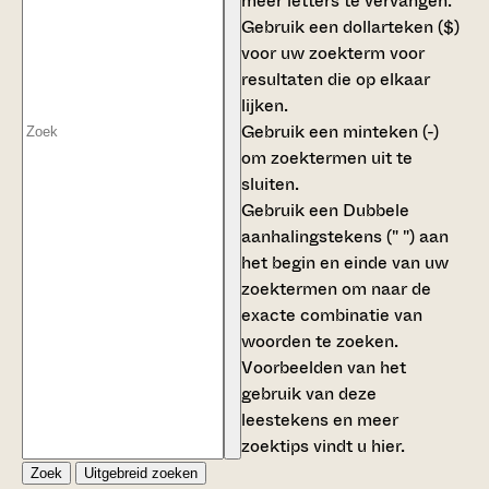
meer letters te vervangen.
Gebruik een
dollarteken ($)
voor uw zoekterm voor
resultaten die op elkaar
lijken.
Gebruik een
minteken (-)
om zoektermen uit te
sluiten.
Gebruik een
Dubbele
aanhalingstekens (" ")
aan
het begin en einde van uw
zoektermen om naar de
exacte combinatie van
woorden te zoeken.
Voorbeelden van het
gebruik van deze
leestekens en meer
zoektips vindt u
hier
.
Zoek
Uitgebreid zoeken