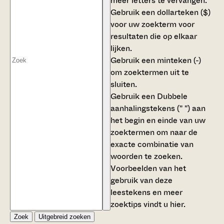
meer letters te vervangen.
Gebruik een
dollarteken ($)
voor uw zoekterm voor
resultaten die op elkaar
lijken.
Gebruik een
minteken (-)
om zoektermen uit te
sluiten.
Gebruik een
Dubbele
aanhalingstekens (" ")
aan
het begin en einde van uw
zoektermen om naar de
exacte combinatie van
woorden te zoeken.
Voorbeelden van het
gebruik van deze
leestekens en meer
zoektips vindt u
hier
.
Zoek
Uitgebreid zoeken