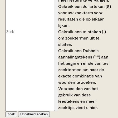
meer letters te vervangen.
Gebruik een
dollarteken ($)
voor uw zoekterm voor
resultaten die op elkaar
lijken.
Gebruik een
minteken (-)
om zoektermen uit te
sluiten.
Gebruik een
Dubbele
aanhalingstekens (" ")
aan
het begin en einde van uw
zoektermen om naar de
exacte combinatie van
woorden te zoeken.
Voorbeelden van het
gebruik van deze
leestekens en meer
zoektips vindt u
hier
.
Zoek
Uitgebreid zoeken