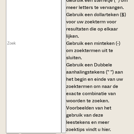
Gebruik een
sterretje (*)
om
meer letters te vervangen.
Gebruik een
dollarteken ($)
voor uw zoekterm voor
resultaten die op elkaar
lijken.
Gebruik een
minteken (-)
om zoektermen uit te
sluiten.
Gebruik een
Dubbele
aanhalingstekens (" ")
aan
het begin en einde van uw
zoektermen om naar de
exacte combinatie van
woorden te zoeken.
Voorbeelden van het
gebruik van deze
leestekens en meer
zoektips vindt u
hier
.