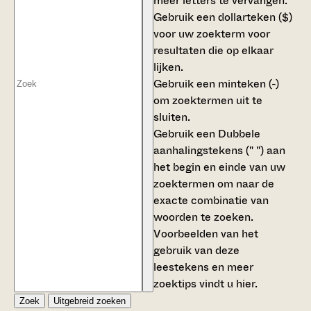
meer letters te vervangen.
Gebruik een
dollarteken ($)
voor uw zoekterm voor
resultaten die op elkaar
lijken.
Gebruik een
minteken (-)
om zoektermen uit te
sluiten.
Gebruik een
Dubbele
aanhalingstekens (" ")
aan
het begin en einde van uw
zoektermen om naar de
exacte combinatie van
woorden te zoeken.
Voorbeelden van het
gebruik van deze
leestekens en meer
zoektips vindt u
hier
.
Zoek
Uitgebreid zoeken