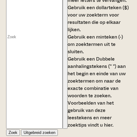
meer letters te vervangen.
Gebruik een
dollarteken ($)
voor uw zoekterm voor
resultaten die op elkaar
lijken.
Gebruik een
minteken (-)
om zoektermen uit te
sluiten.
Gebruik een
Dubbele
aanhalingstekens (" ")
aan
het begin en einde van uw
zoektermen om naar de
exacte combinatie van
woorden te zoeken.
Voorbeelden van het
gebruik van deze
leestekens en meer
zoektips vindt u
hier
.
Zoek
Uitgebreid zoeken