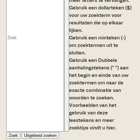
meer letters te vervangen.
Gebruik een
dollarteken ($)
voor uw zoekterm voor
resultaten die op elkaar
lijken.
Gebruik een
minteken (-)
om zoektermen uit te
sluiten.
Gebruik een
Dubbele
aanhalingstekens (" ")
aan
het begin en einde van uw
zoektermen om naar de
exacte combinatie van
woorden te zoeken.
Voorbeelden van het
gebruik van deze
leestekens en meer
zoektips vindt u
hier
.
Zoek
Uitgebreid zoeken