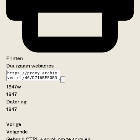
Printen
Duurzaam webadres
1847w
1847
Datering
:
1847
Vorige
Volgende
Gebruik CTRL + scroll om te scrollen