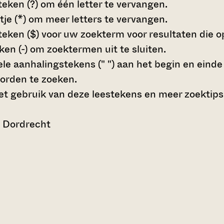
teken (?)
om één letter te vervangen.
tje (*)
om meer letters te vervangen.
teken ($)
voor uw zoekterm voor resultaten die op 
en (-)
om zoektermen uit te sluiten.
le aanhalingstekens (" ")
aan het begin en eind
orden te zoeken.
t gebruik van deze leestekens en meer zoektips
n Dordrecht