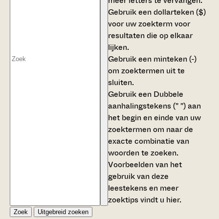
meer letters te vervangen.
Gebruik een
dollarteken ($)
voor uw zoekterm voor
resultaten die op elkaar
lijken.
Gebruik een
minteken (-)
om zoektermen uit te
sluiten.
Gebruik een
Dubbele
aanhalingstekens (" ")
aan
het begin en einde van uw
zoektermen om naar de
exacte combinatie van
woorden te zoeken.
Voorbeelden van het
gebruik van deze
leestekens en meer
zoektips vindt u
hier
.
Zoek
Uitgebreid zoeken