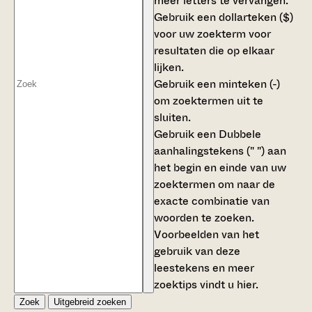
meer letters te vervangen.
Gebruik een
dollarteken ($)
voor uw zoekterm voor
resultaten die op elkaar
lijken.
Gebruik een
minteken (-)
om zoektermen uit te
sluiten.
Gebruik een
Dubbele
aanhalingstekens (" ")
aan
het begin en einde van uw
zoektermen om naar de
exacte combinatie van
woorden te zoeken.
Voorbeelden van het
gebruik van deze
leestekens en meer
zoektips vindt u
hier
.
Zoek
Uitgebreid zoeken