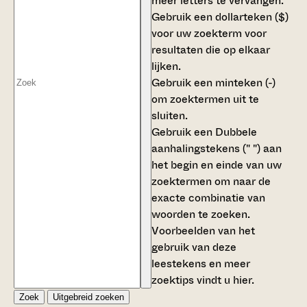
meer letters te vervangen.
Gebruik een
dollarteken ($)
voor uw zoekterm voor
resultaten die op elkaar
lijken.
Gebruik een
minteken (-)
om zoektermen uit te
sluiten.
Gebruik een
Dubbele
aanhalingstekens (" ")
aan
het begin en einde van uw
zoektermen om naar de
exacte combinatie van
woorden te zoeken.
Voorbeelden van het
gebruik van deze
leestekens en meer
zoektips vindt u
hier
.
Zoek
Uitgebreid zoeken