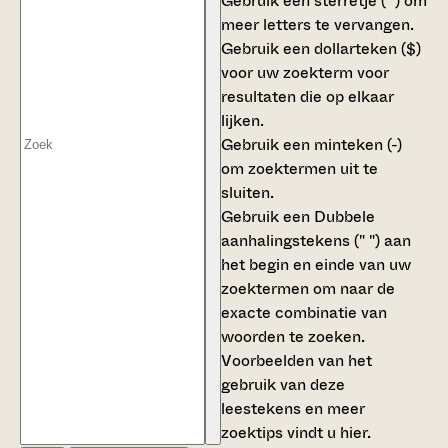
Gebruik een
sterretje (*)
om
meer letters te vervangen.
Gebruik een
dollarteken ($)
voor uw zoekterm voor
resultaten die op elkaar
lijken.
Gebruik een
minteken (-)
om zoektermen uit te
sluiten.
Gebruik een
Dubbele
aanhalingstekens (" ")
aan
het begin en einde van uw
zoektermen om naar de
exacte combinatie van
woorden te zoeken.
Voorbeelden van het
gebruik van deze
leestekens en meer
zoektips vindt u
hier
.