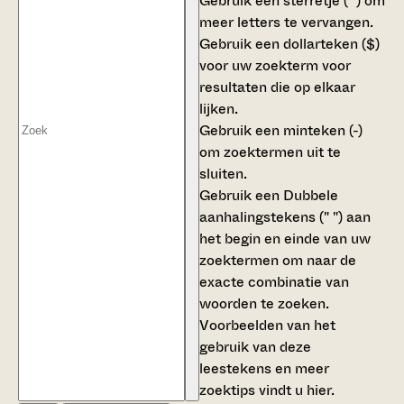
Gebruik een
sterretje (*)
om
meer letters te vervangen.
Gebruik een
dollarteken ($)
voor uw zoekterm voor
resultaten die op elkaar
lijken.
Gebruik een
minteken (-)
om zoektermen uit te
sluiten.
Gebruik een
Dubbele
aanhalingstekens (" ")
aan
het begin en einde van uw
zoektermen om naar de
exacte combinatie van
woorden te zoeken.
Voorbeelden van het
gebruik van deze
leestekens en meer
zoektips vindt u
hier
.