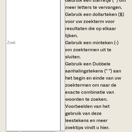
Gebruik een
sterretje (*)
om
meer letters te vervangen.
Gebruik een
dollarteken ($)
voor uw zoekterm voor
resultaten die op elkaar
lijken.
Gebruik een
minteken (-)
om zoektermen uit te
sluiten.
Gebruik een
Dubbele
aanhalingstekens (" ")
aan
het begin en einde van uw
zoektermen om naar de
exacte combinatie van
woorden te zoeken.
Voorbeelden van het
gebruik van deze
leestekens en meer
zoektips vindt u
hier
.