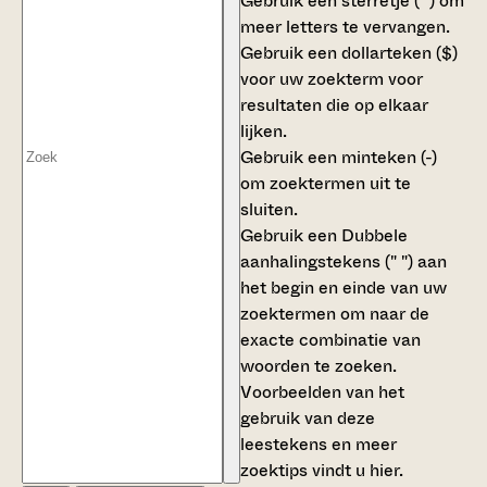
Gebruik een
sterretje (*)
om
meer letters te vervangen.
Gebruik een
dollarteken ($)
voor uw zoekterm voor
resultaten die op elkaar
lijken.
Gebruik een
minteken (-)
om zoektermen uit te
sluiten.
Gebruik een
Dubbele
aanhalingstekens (" ")
aan
het begin en einde van uw
zoektermen om naar de
exacte combinatie van
woorden te zoeken.
Voorbeelden van het
gebruik van deze
leestekens en meer
zoektips vindt u
hier
.