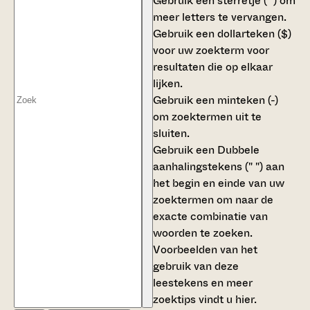
Gebruik een
sterretje (*)
om
meer letters te vervangen.
Gebruik een
dollarteken ($)
voor uw zoekterm voor
resultaten die op elkaar
lijken.
Gebruik een
minteken (-)
om zoektermen uit te
sluiten.
Gebruik een
Dubbele
aanhalingstekens (" ")
aan
het begin en einde van uw
zoektermen om naar de
exacte combinatie van
woorden te zoeken.
Voorbeelden van het
gebruik van deze
leestekens en meer
zoektips vindt u
hier
.