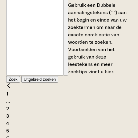
Gebruik een
Dubbele
aanhalingstekens (" ")
aan
het begin en einde van uw
zoektermen om naar de
exacte combinatie van
woorden te zoeken.
Voorbeelden van het
gebruik van deze
leestekens en meer
zoektips vindt u
hier
.
Zoek
Uitgebreid zoeken
1
...
2
3
4
5