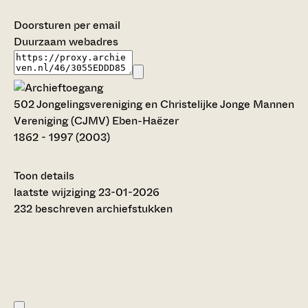
Doorsturen per email
Duurzaam webadres
502 Jongelingsvereniging en Christelijke Jonge Mannen
Vereniging (CJMV) Eben-Haëzer
1862 - 1997 (2003)
Toon details
Datering
laatste wijziging 23-01-2026
:
1862 - 1997 (2003)
232 beschreven archiefstukken
Auteur:
C.M. van Driel (2015)
Omvang
:
2,5 meter
Titel inventaris:
Jongelingsvereniging en Christelijke Jonge Mannen