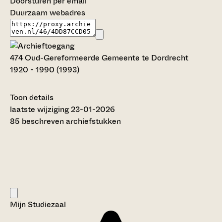
Doorsturen per email
Duurzaam webadres
474 Oud-Gereformeerde Gemeente te Dordrecht
1920 - 1990 (1993)
Toon details
Datering
laatste wijziging 23-01-2026
:
1920 - 1990 (1993)
85 beschreven archiefstukken
Auteur:
T.J. de Bruijn (2020)
Omvang
:
1,13 meter
Titel inventaris:
Oud-Gereformeerde Gemeente te Dordrecht
Categorie:
Mijn Studiezaal
Religie en Levensbeschouwing