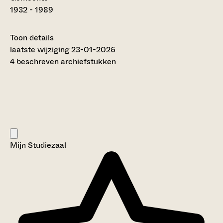
1932 - 1989
Toon details
Datering
laatste wijziging 23-01-2026
:
1932 - 1989
4 beschreven archiefstukken
Auteur:
T.J. de Bruijn (2019)
Omvang
:
0,13 meter
Titel inventaris:
Classis Dordrecht van de Oud-Gereformeerde
Gemeente
Mijn Studiezaal
Categorie:
Religie en Levensbeschouwing