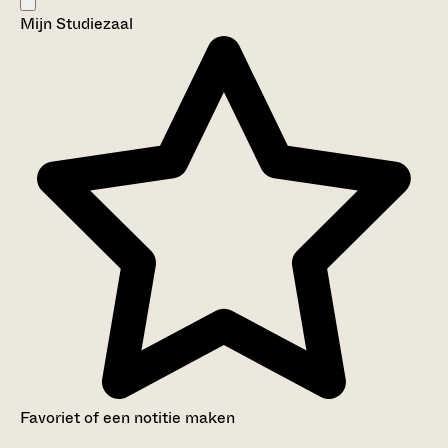
Vereniging (CJMV) Eben-Haëzer
Mijn Studiezaal
Categorie:
Religie en Levensbeschouwing
Sport en Recreatie
Favoriet of een notitie maken