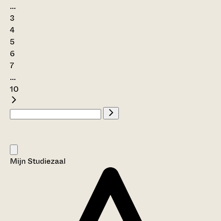
...
3
4
5
6
7
...
10
Mijn Studiezaal