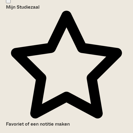
Neder-Hardinxveld
Mijn Studiezaal
Categorie:
Religie en Levensbeschouwing
Favoriet of een notitie maken