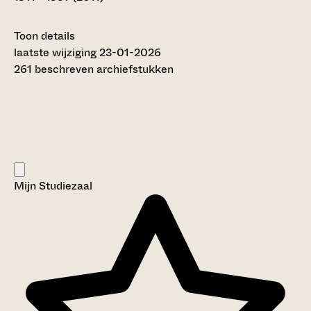
Toon details
Datering
laatste wijziging 23-01-2026
:
1911 - 1997 (2011)
261 beschreven archiefstukken
Auteur:
G. Timmerman (2016)
Omvang
:
1,75 meter
Titel inventaris:
Gereformeerde Kerk van Klaaswaal
Categorie:
Mijn Studiezaal
Religie en Levensbeschouwing