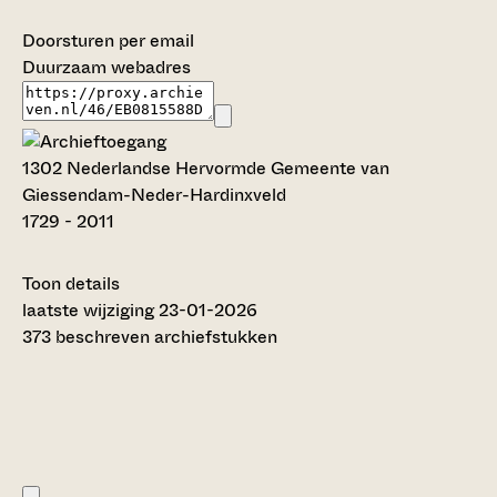
Doorsturen per email
Duurzaam webadres
1302 Nederlandse Hervormde Gemeente van
Giessendam-Neder-Hardinxveld
1729 - 2011
Toon details
Datering
laatste wijziging 23-01-2026
:
1729 - 2011
373 beschreven archiefstukken
Auteur:
C. Tromp en T.J. de Bruijn (2020)
Omvang
:
6,25 meter
Titel inventaris:
Nederlandse Hervormde Gemeente van Giessendam-