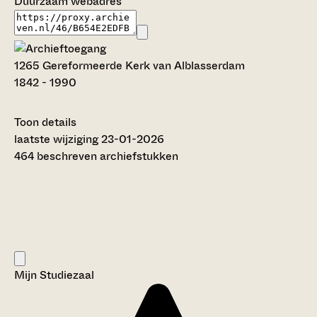
Duurzaam webadres
1265 Gereformeerde Kerk van Alblasserdam
1842 - 1990
Toon details
Datering
laatste wijziging 23-01-2026
:
1842 - 1990
464 beschreven archiefstukken
Auteur:
G. Ouweneel (2016)
Titel inventaris:
Gereformeerde Kerk van Alblasserdam
Categorie:
Religie en Levensbeschouwing
Mijn Studiezaal